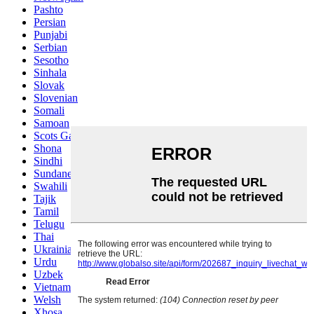
Pashto
Persian
Punjabi
Serbian
Sesotho
Sinhala
Slovak
Slovenian
Somali
Samoan
Scots Gaelic
Shona
Sindhi
Sundanese
Swahili
Tajik
Tamil
Telugu
Thai
Ukrainian
Urdu
Uzbek
Vietnamese
Welsh
Xhosa