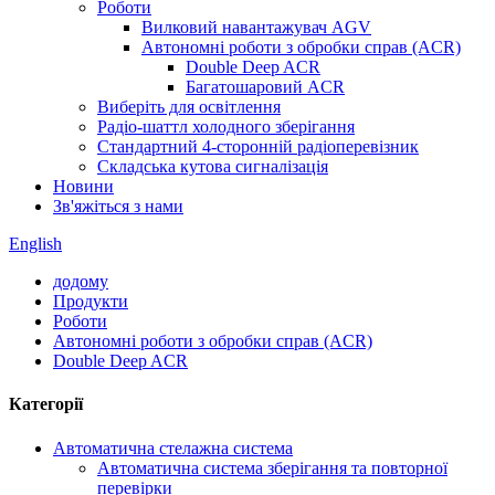
Роботи
Вилковий навантажувач AGV
Автономні роботи з обробки справ (ACR)
Double Deep ACR
Багатошаровий ACR
Виберіть для освітлення
Радіо-шаттл холодного зберігання
Стандартний 4-сторонній радіоперевізник
Складська кутова сигналізація
Новини
Зв'яжіться з нами
English
додому
Продукти
Роботи
Автономні роботи з обробки справ (ACR)
Double Deep ACR
Категорії
Автоматична стелажна система
Автоматична система зберігання та повторної
перевірки