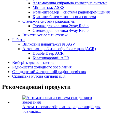
Автоматична спіральна конвеєрна система
Мінівантаж ASRS
Кран-штабелер + система радіопереміщення
Кран-штабелер + конвеєрна система
Стелажна система радіошатла
Стелаж для човника 2way Radio
Стелаж для човника 4way Radio
Викатні консольні стелажі
Роботи
Вилковий навантажувач AGV
Автономні роботи з обробки справ (ACR)
Double Deep ACR
Багатошаровий ACR
Виберіть для освітлення
Радіо-шаттл холодного зберігання
Стандартний 4-сторонній радіоперевізник
Складська кутова сигналізація
Рекомендовані продукти
Автоматизоване зберігання радіостанцій для
човників...