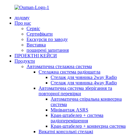
додому
Про нас
Сервіс
Сертифікати
Екскурсія по заводу
Виставка
поширені запитання
ПРОЕКТНІ КЕЙСИ
Продукти
Автоматична стелажна система
Стелажна система радіошатла
Стелаж для човника 2way Radio
Стелаж для човника 4way Radio
Автоматична система зберігання та
повторної перевірки
Автоматична спіральна конвеєрна
система
Мінівантаж ASRS
Кран-штабелер + система
радіопереміщення
Кран-штабелер + конвеєрна система
Викатні консольні стелажі