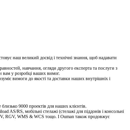
товує наш великий досвід і технічні знання, щоб надавати
авностей, навчання, огляди другого експерта та послуги з
и вам у розробці ваших вимог.
зуміє вимоги до якості та доставки наших внутрішніх і
 близько 9000 проектів для наших клієнтів.
ad AS/RS, мобільні стелажі (стелажі для піддонів і консольні
ч AGV, RGV, WMS & WCS тощо. І Ouman також продовжує