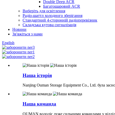
Double Deep ACR
Багатошаровий ACR
Виберіть для освітлення
Радіо-шаттл холодного зберігання
Стандартний 4-сторонній радіоперевізник
Складська кутова сигналізація
Новини
Зв'яжіться з нами
English
Наша історія
Nanjing Ouman Storage Equipment Co., Ltd. була засн
Наша команда
OUMAN володіє дуже сильними командами у відділа