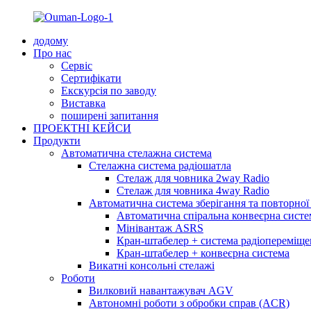
додому
Про нас
Сервіс
Сертифікати
Екскурсія по заводу
Виставка
поширені запитання
ПРОЕКТНІ КЕЙСИ
Продукти
Автоматична стелажна система
Стелажна система радіошатла
Стелаж для човника 2way Radio
Стелаж для човника 4way Radio
Автоматична система зберігання та повторної
Автоматична спіральна конвеєрна систе
Мінівантаж ASRS
Кран-штабелер + система радіопереміщ
Кран-штабелер + конвеєрна система
Викатні консольні стелажі
Роботи
Вилковий навантажувач AGV
Автономні роботи з обробки справ (ACR)