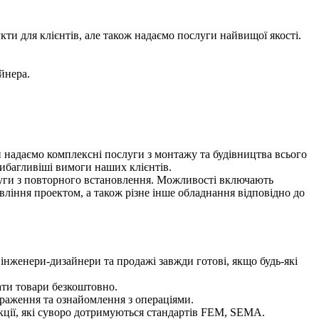
кти для клієнтів, але також надаємо послуги найвищої якості.
йнера.
 надаємо комплексні послуги з монтажу та будівництва всього
вибагливіші вимоги наших клієнтів.
луги з повторного встановлення. Можливості включають
ління проектом, а також різне інше обладнання відповідно до
 інженери-дизайнери та продажі завжди готові, якщо будь-які
ати товари безкоштовно.
браження та ознайомлення з операціями.
екції, які суворо дотримуються стандартів FEM, SEMA.