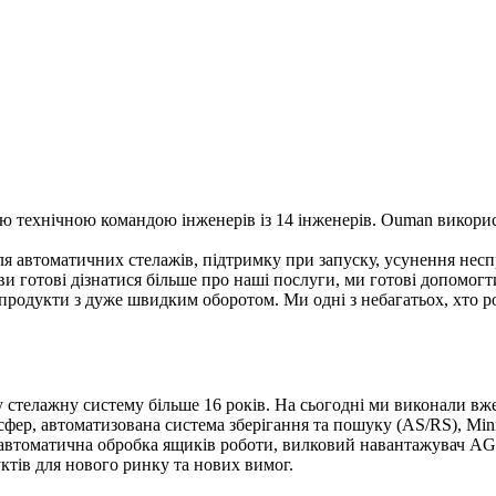
ою технічною командою інженерів із 14 інженерів. Ouman викорис
я автоматичних стелажів, підтримку при запуску, усунення неспр
ви готові дізнатися більше про наші послуги, ми готові допомогт
продукти з дуже швидким оборотом. Ми одні з небагатьох, хто ро
 стелажну систему більше 16 років. На сьогодні ми виконали вже
ер, автоматизована система зберігання та пошуку (AS/RS), Minilo
ків, автоматична обробка ящиків роботи, вилковий навантажува
тів для нового ринку та нових вимог.