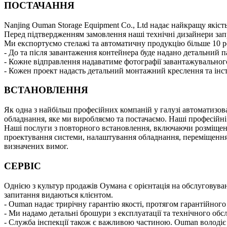
ПОСТАЧАННЯ
Nanjing Ouman Storage Equipment Co., Ltd надає найкращу якіст
Перед підтвердженням замовлення наші технічні дизайнери зап
Ми експортуємо стелажі та автоматичну продукцію більше 10 ро
- До та після завантаження контейнера буде надано детальний 
- Кожне відправлення надаватиме фотографії завантажувальног
- Кожен проект надасть детальний монтажний креслення та інс
ВСТАНОВЛЕННЯ
Як одна з найбільш професійних компаній у галузі автоматизов
обладнання, яке ми виробляємо та постачаємо. Наші професійні
Наші послуги з повторного встановлення, включаючи розміщенн
проектування системи, налаштування обладнання, переміщення о
визначених вимог.
СЕРВІС
Однією з культур продажів Оумана є орієнтація на обслуговуван
запитання видаються клієнтом.
- Ouman надає трирічну гарантію якості, протягом гарантійного
- Ми надамо детальні брошури з експлуатації та технічного об
- Служба інспекції також є важливою частиною. Ouman володіє 