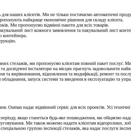
ь для наших клієнтів. Ми не тільки постачаємо автоматичні проду
ропонують найкраще економічне рішення для складу клієнта.
ків. Ми пропонуємо відмінні пакети для всіх товарів.
пакувальний лист кожного замовлення та пакувальний лист конте
о контейнера.
трукцію.
аних стелажів, ми пропонуємо клієнтам повний пакет послуг. Ми
 та досвідчені інсталятори на місцях прагнуть задовольнити най
я та вирівнювання, відновлення та модифікації, ремонт та пос
бладнання, запуск системи та введення в експлуатацію та управ
ня. Ouman надає відмінний сервіс для всіх проектів. Усі технічні
 періоду, якщо станеться будь-яке пошкодження, ми обіцяємо над
слуговування. Ми також можемо надати клієнтам відеоролики, зо
спеціальною групою інспекції стелажів, яка надає послуги інсп