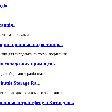
іо...
анція...
ристоронньої радіостанції...
я складських приміщень...
ttle Storage Ra...
оннього трансферу в Китаї для...