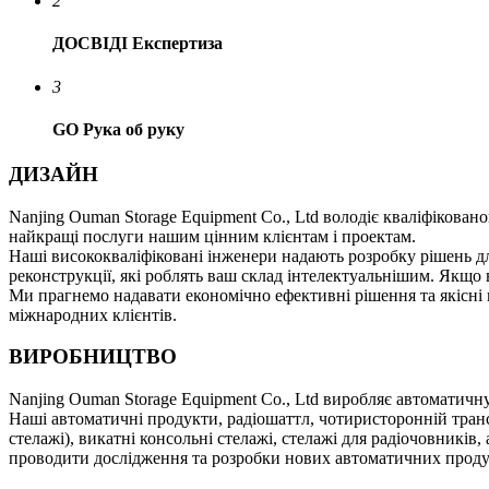
2
ДОСВІД
І Експертиза
3
GO
Рука об руку
ДИЗАЙН
Nanjing Ouman Storage Equipment Co., Ltd володіє кваліфікован
найкращі послуги нашим цінним клієнтам і проектам.
Наші висококваліфіковані інженери надають розробку рішень дл
реконструкції, які роблять ваш склад інтелектуальнішим. Якщо 
Ми прагнемо надавати економічно ефективні рішення та якісні 
міжнародних клієнтів.
ВИРОБНИЦТВО
Nanjing Ouman Storage Equipment Co., Ltd виробляє автоматичну
Наші автоматичні продукти, радіошаттл, чотиристоронній трансф
стелажі), викатні консольні стелажі, стелажі для радіочовни
проводити дослідження та розробки нових автоматичних продук