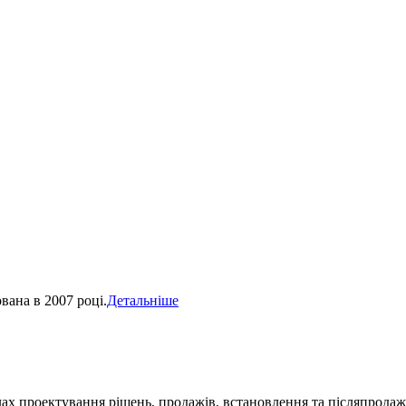
ована в 2007 році.
Детальніше
х проектування рішень, продажів, встановлення та післяпродаж