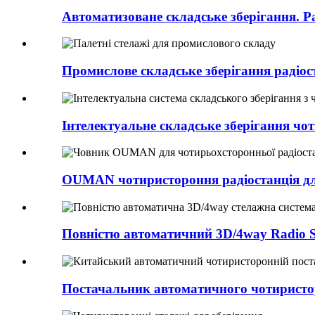
Автоматизоване складське зберігання. Рад
Промислове складське зберігання радіост
Інтелектуальне складське зберігання чоти
OUMAN чотиристороння радіостанція дл
Повністю автоматичний 3D/4way Radio Shu
Постачальник автоматичного чотиристор