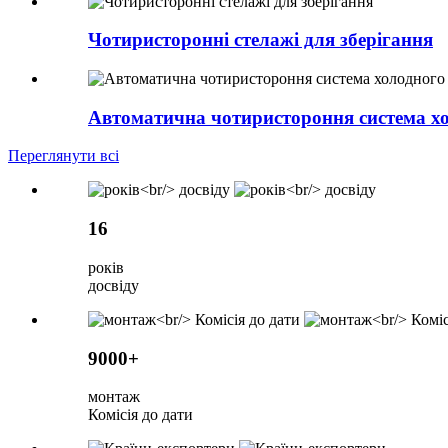
Чотиристоронні стелажі для зберігання
Автоматична чотиристороння система хо
Переглянути всі
16
років
досвіду
9000+
монтаж
Комісія до дати