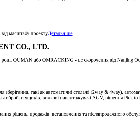
 від масштабу проекту
Детальніше
T CO., LTD.
2007 році. OUMAN або OMRACKING - це скорочення від Nanjing Ou
 зберігання, такі як автоматичні стелажі (2way & 4way), автома
ля обробки ящиків, вилкові навантажувачі AGV, рішення Pick to 
ння рішень, продажів, встановлення та післяпродажного обслу